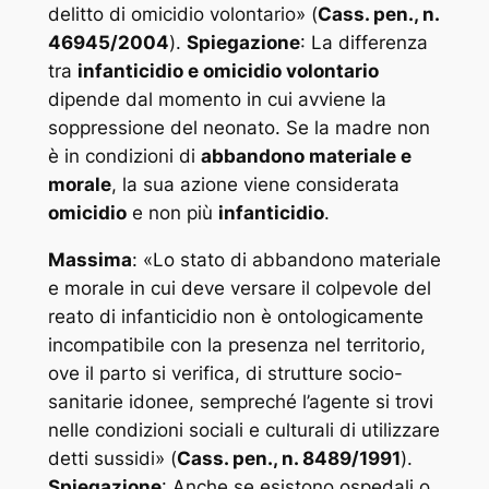
delitto di omicidio volontario
» (
Cass. pen., n.
46945/2004
).
Spiegazione
: La differenza
tra
infanticidio e omicidio volontario
dipende dal momento in cui avviene la
soppressione del neonato. Se la madre non
è in condizioni di
abbandono materiale e
morale
, la sua azione viene considerata
omicidio
e non più
infanticidio
.
Massima
: «
Lo stato di abbandono materiale
e morale in cui deve versare il colpevole del
reato di infanticidio non è ontologicamente
incompatibile con la presenza nel territorio,
ove il parto si verifica, di strutture socio-
sanitarie idonee, sempreché l’agente si trovi
nelle condizioni sociali e culturali di utilizzare
detti sussidi
» (
Cass. pen., n. 8489/1991
).
Spiegazione
: Anche se esistono ospedali o