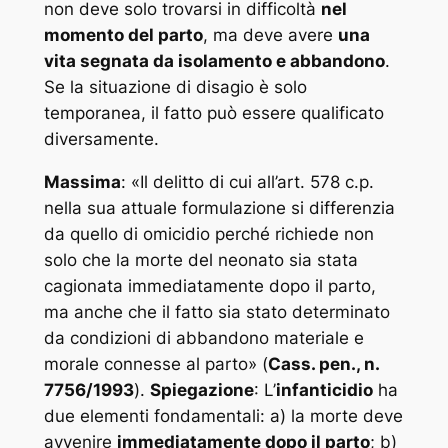
non deve solo trovarsi in difficoltà
nel
momento del parto
, ma deve avere
una
vita segnata da isolamento e abbandono
.
Se la situazione di disagio è solo
temporanea, il fatto può essere qualificato
diversamente.
Massima
: «
Il delitto di cui all’art. 578 c.p.
nella sua attuale formulazione si differenzia
da quello di omicidio perché richiede non
solo che la morte del neonato sia stata
cagionata immediatamente dopo il parto,
ma anche che il fatto sia stato determinato
da condizioni di abbandono materiale e
morale connesse al parto
» (
Cass. pen., n.
7756/1993
).
Spiegazione
: L’
infanticidio
ha
due elementi fondamentali: a) la morte deve
avvenire
immediatamente dopo il parto
; b)