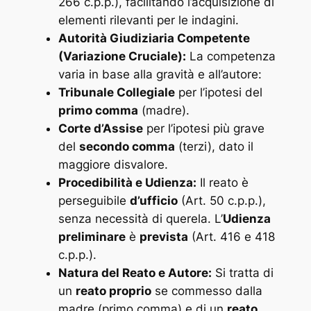
266 c.p.p.), facilitando l’acquisizione di
elementi rilevanti per le indagini.
Autorità Giudiziaria Competente
(Variazione Cruciale):
La competenza
varia in base alla gravità e all’autore:
Tribunale Collegiale
per l’ipotesi del
primo comma
(madre).
Corte d’Assise
per l’ipotesi più grave
del
secondo comma
(terzi), dato il
maggiore disvalore.
Procedibilità e Udienza:
Il reato è
perseguibile
d’ufficio
(Art. 50 c.p.p.),
senza necessità di querela. L’
Udienza
preliminare
è
prevista
(Art. 416 e 418
c.p.p.).
Natura del Reato e Autore:
Si tratta di
un
reato proprio
se commesso dalla
madre (primo comma) e di un
reato