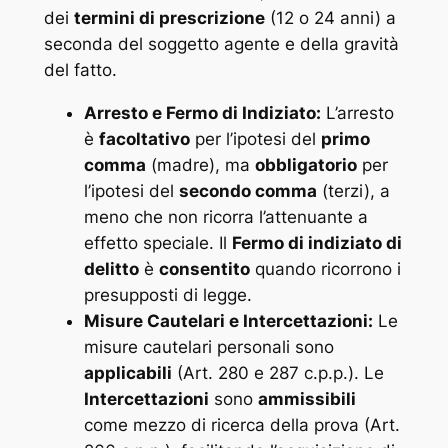
dei
termini di prescrizione
(12 o 24 anni) a
seconda del soggetto agente e della gravità
del fatto.
Arresto e Fermo di Indiziato:
L’arresto
è
facoltativo
per l’ipotesi del
primo
comma
(madre), ma
obbligatorio
per
l’ipotesi del
secondo comma
(terzi), a
meno che non ricorra l’attenuante a
effetto speciale. Il
Fermo di indiziato di
delitto
è
consentito
quando ricorrono i
presupposti di legge.
Misure Cautelari e Intercettazioni:
Le
misure cautelari personali sono
applicabili
(Art. 280 e 287 c.p.p.). Le
Intercettazioni
sono
ammissibili
come mezzo di ricerca della prova (Art.