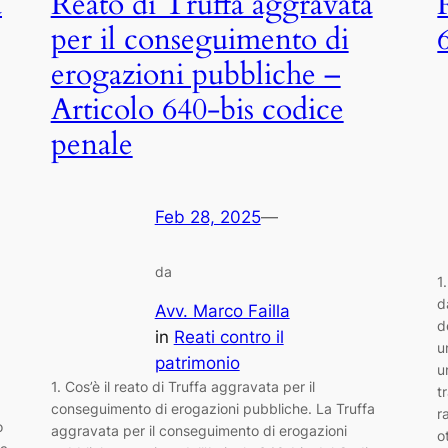
a
Reato di Truffa aggravata
per il conseguimento di
erogazioni pubbliche –
Articolo 640-bis codice
penale
Feb 28, 2025
—
da
1
d
Avv. Marco Failla
d
in
Reati contro il
u
patrimonio
u
1. Cos’è il reato di Truffa aggravata per il
t
conseguimento di erogazioni pubbliche. La Truffa
r
o
aggravata per il conseguimento di erogazioni
o