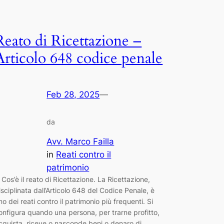
Reato di Ricettazione –
Articolo 648 codice penale
Feb 28, 2025
—
da
Avv. Marco Failla
in
Reati contro il
patrimonio
. Cos’è il reato di Ricettazione. La Ricettazione,
isciplinata dall’Articolo 648 del Codice Penale, è
no dei reati contro il patrimonio più frequenti. Si
onfigura quando una persona, per trarne profitto,
cquista, riceve o nasconde beni o denaro di