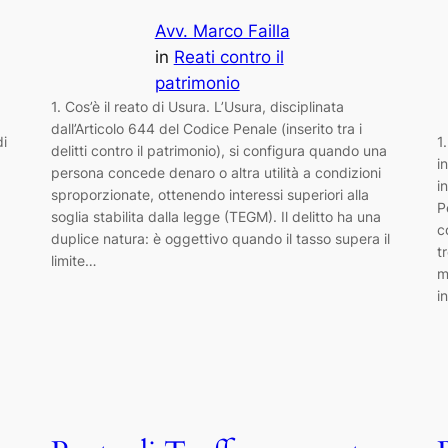
Avv. Marco Failla
in
Reati contro il
patrimonio
1. Cos’è il reato di Usura. L’Usura, disciplinata
dall’Articolo 644 del Codice Penale (inserito tra i
di
1
delitti contro il patrimonio), si configura quando una
i
persona concede denaro o altra utilità a condizioni
i
sproporzionate, ottenendo interessi superiori alla
P
soglia stabilita dalla legge (TEGM). Il delitto ha una
c
duplice natura: è oggettivo quando il tasso supera il
t
limite…
m
i