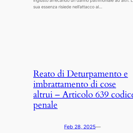
ingiusto arrecando un danno patrimoniale ad altri. 
sua essenza risiede nell’attacco al…
Reato di Deturpamento e
imbrattamento di cose
altrui – Articolo 639 codic
penale
Feb 28, 2025
—