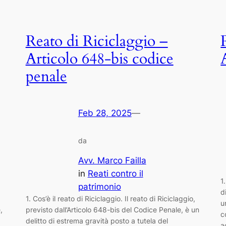
Reato di Riciclaggio –
Articolo 648-bis codice
penale
Feb 28, 2025
—
da
Avv. Marco Failla
in
Reati contro il
1
patrimonio
d
1. Cos’è il reato di Riciclaggio. Il reato di Riciclaggio,
u
,
previsto dall’Articolo 648-bis del Codice Penale, è un
c
delitto di estrema gravità posto a tutela del
a