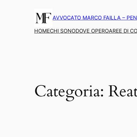
Vai
al
AVVOCATO MARCO FAILLA – PEN
contenuto
HOME
CHI SONO
DOVE OPERO
AREE DI 
Categoria:
Reat