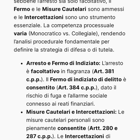
sebbene l’arresto sia solo facoltativo, il
Fermo
e le
Misure Cautelari
sono ammessi
e le
Intercettazioni
sono uno strumento
essenziale. La competenza processuale
varia
(Monocratico vs. Collegiale), rendendo
l’analisi procedurale fondamentale per
definire la strategia di difesa o di tutela.
Arresto e Fermo di Indiziato:
L’arresto
è
facoltativo
in flagranza (
Art. 381
c.p.p.
). Il
Fermo di indiziato di delitto
è
consentito
(
Art. 384 c.p.p.
), dato il
rischio di fuga e l’allarme sociale
connesso ai reati finanziari.
Misure Cautelari e Intercettazioni:
Le
misure cautelari personali sono
pienamente
consentite
(
Artt. 280 e
287 c.p.p.
). Le
Intercettazioni
di