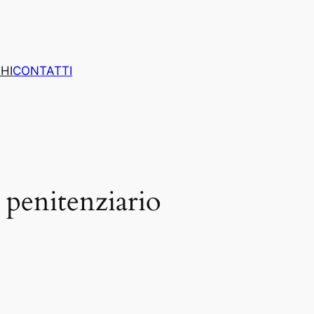
HI
CONTATTI
 penitenziario