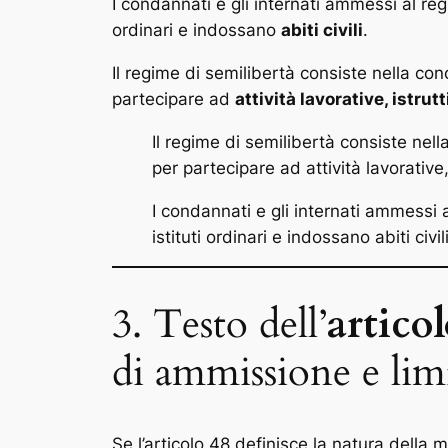
I condannati e gli internati ammessi al re
ordinari e indossano
abiti civili
.
Il regime di semilibertà consiste nella co
partecipare ad
attività lavorative, istru
Il regime di semilibertà consiste nell
per partecipare ad attività lavorative
I condannati e gli internati ammessi 
istituti ordinari e indossano abiti civili
3. Testo dell’
artico
di ammissione e limi
Se l’articolo 48 definisce la natura della mi