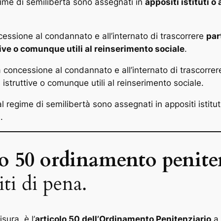
gime di semilibertà sono assegnati in
appositi istituti 
ncessione al condannato e all’internato di trascorrere
par
ttive o comunque utili al reinserimento sociale
.
a concessione al condannato e all’internato di trascorrere 
, istruttive o comunque utili al reinserimento sociale.
al regime di semilibertà sono assegnati in appositi istit
.
lo 50 ordinamento penite
ti di pena.
sura, è l’
articolo 50 dell’Ordinamento Penitenziario
a 