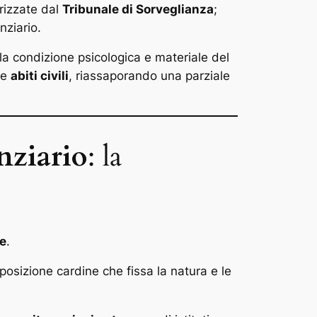
orizzate dal
Tribunale di Sorveglianza
;
nziario.
a condizione psicologica e materiale del
re
abiti civili
, riassaporando una parziale
nziario
: la
le
.
sposizione cardine che fissa la natura e le