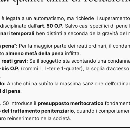
n è legata a un automatismo, ma richiede il superamento
isciplinate dall’
art. 50 O.P.
Salvo casi specifici di pene
inari temporali
ben distinti a seconda della gravità de
a pena”:
Per la maggior parte dei reati ordinari, il con
ato
almeno metà della pena
inflitta.
reati gravi:
Se il soggetto sta scontando una condanna pe
-bis O.P.
(commi 1, 1-ter e 1-quater), la soglia d’access
.
lo:
Anche chi ha subìto la massima sanzione dell’ordina
i di pena
.
. 50 introduce il
presupposto meritocratico
fondamental
 del trattamento penitenziario
, quando i comportament
ro reinserimento nella società.