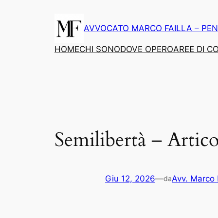
Vai
al
AVVOCATO MARCO FAILLA – PEN
contenuto
HOME
CHI SONO
DOVE OPERO
AREE DI 
Semilibertà – Artic
Giu 12, 2026
—
Avv. Marco 
da