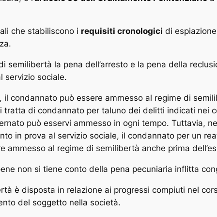
li che stabiliscono i
requisiti cronologici
di espiazione
nza.
i semilibertà la pena dell’arresto e la pena della reclusi
 servizio sociale.
 1, il condannato può essere ammesso al regime di semili
ratta di condannato per taluno dei delitti indicati nei c
nternato può esservi ammesso in ogni tempo. Tuttavia, nei 
o in prova al servizio sociale, il condannato per un reat
e ammesso al regime di semilibertà anche prima dell’es
pene non si tiene conto della pena pecuniaria inflitta co
rtà è disposta in relazione ai progressi compiuti nel co
ento del soggetto nella società.