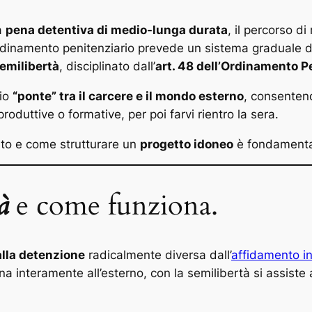
a
pena detentiva di medio-lunga durata
, il percorso 
rdinamento penitenziario prevede un sistema graduale di ri
emilibertà
, disciplinato dall’
art. 48 dell’Ordinamento P
rio
“ponte” tra il carcere e il mondo esterno
, consentend
produttive o formative, per poi farvi rientro la sera.
to e come strutturare un
progetto idoneo
è fondamentale
à
e come funziona.
alla detenzione
radicalmente diversa dall’
affidamento i
pena interamente all’esterno, con la semilibertà si assiste