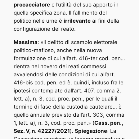
procacciatore
e l’utilità del suo apporto in
quella specifica zona. Il fallimento del
politico nelle urne è
irrilevante
ai fini della
configurazione del reato.
Massima
: «
Il delitto di scambio elettorale
politico-mafioso, anche nella nuova
formulazione di cui all’art. 416-ter cod. pen…
rientra nel novero dei reati commessi
avvalendosi delle condizioni di cui all’art.
416-bis cod. pen. ed è, quindi, incluso fra le
ipotesi contemplate dall’art. 407, comma 2,
lett. a), n. 3, cod. proc. pen., per le quali il
termine di fase della custodia cautelare… è
quello annuale previsto dall’art. 303, comma
1, lett. a), n. 3, cod. proc. pen.
» (
Cass. pen.,
Sez. V, n. 42227/2021
).
Spiegazione
: La
Cassazione sancisce un legame procedurale