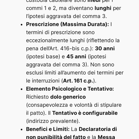
custodia cautelare sono
medi
per i
commi 1 e 2, ma diventano
lunghi
per
l’ipotesi aggravata del comma 3.
Prescrizione (Massima Durata):
I
termini di prescrizione sono
eccezionalmente lunghi (riflettendo la
pena dell’Art. 416-bis c.p.):
30 anni
(ipotesi base) e
45 anni
(ipotesi
aggravata del comma 3). Non sono
esclusi limiti all’aumento dei termini per
le interruzioni (
Art. 161 c.p.
).
Elemento Psicologico e Tentativo:
Richiesto
dolo generico
(consapevolezza e volontà di stipulare
il patto). Il
Tentativo è configurabile
(indirizzo prevalente).
Benefici e Limiti:
La
Declaratoria di
non punibilità del fatto
e la
Messa