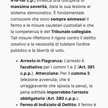
416-ter c.p.
) innesca una disciplina di
massima severità
, data la sua lesione al
sistema democratico. È fondamentale
conoscere che sono
sempre ammessi
il
fermo e le misure cautelari custodiali e che
la competenza è del
Tribunale collegiale
.
Tali misure riflettono il rigore contro il delitto
ostativo e la necessità di tutelare l’ordine
pubblico e la libertà di voto.
Arresto in Flagranza:
L’arresto è
facoltativo
per i commi 1 e 2 (
Art. 381
c.p.p.
).
Attenzione:
Per il
comma 3
(elezione avvenuta, che è
un’aggravante che sposta la pena), la
pena edittale
imporrebbe l’arresto
obbligatorio
(
Art. 380 c.p.p.
).
Fermo di Indiziato di Delitto:
Il fermo è