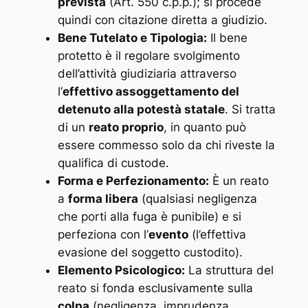
prevista
(Art. 550 c.p.p.); si procede
quindi con citazione diretta a giudizio.
Bene Tutelato e Tipologia:
Il bene
protetto è il regolare svolgimento
dell’attività giudiziaria attraverso
l’
effettivo assoggettamento del
detenuto alla potestà statale
. Si tratta
di un
reato proprio
, in quanto può
essere commesso solo da chi riveste la
qualifica di custode.
Forma e Perfezionamento:
È un reato
a
forma libera
(qualsiasi negligenza
che porti alla fuga è punibile) e si
perfeziona con l’
evento
(l’effettiva
evasione del soggetto custodito).
Elemento Psicologico:
La struttura del
reato si fonda esclusivamente sulla
colpa
(negligenza, imprudenza,