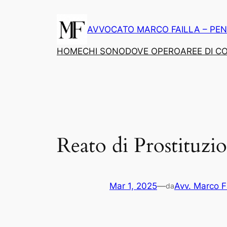
Vai
al
AVVOCATO MARCO FAILLA – PEN
contenuto
HOME
CHI SONO
DOVE OPERO
AREE DI 
Reato di Prostituzi
Mar 1, 2025
—
Avv. Marco Fa
da