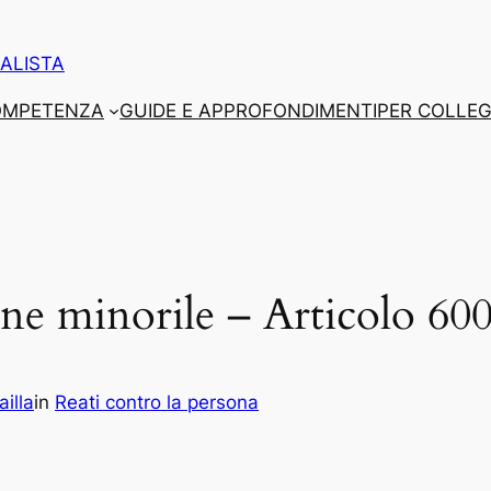
ALISTA
COMPETENZA
GUIDE E APPROFONDIMENTI
PER COLLEG
one minorile – Articolo 600
illa
in
Reati contro la persona