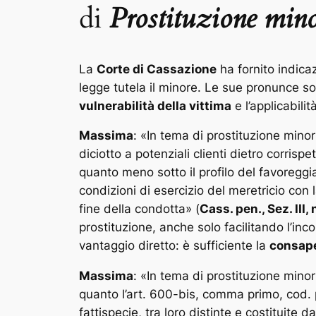
di
Prostituzione mino
La
Corte di Cassazione
ha fornito indicaz
legge tutela il minore. Le sue pronunce so
vulnerabilità della vittima
e l’applicabilit
Massima
: «
In tema di prostituzione minor
diciotto a potenziali clienti dietro corrisp
quanto meno sotto il profilo del favoreggia
condizioni di esercizio del meretricio con 
fine della condotta
» (
Cass. pen., Sez. III
prostituzione, anche solo facilitando l’in
vantaggio diretto: è sufficiente la
consape
Massima
: «
In tema di prostituzione minor
quanto l’art. 600-bis, comma primo, cod. 
fattispecie, tra loro distinte e costituite 