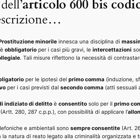
dell’
articolo 600 bis codi
rescrizione…
Prostituzione minorile
innesca una disciplina di
massim
 è
obbligatorio
per i casi più gravi, le
intercettazioni
son
llegiale
. Tali misure riflettono la necessità di contrast
ligatorio
per le ipotesi del
primo comma
(induzione, sf
ivo
per i casi previsti dal
secondo comma
(atti sessuali
i indiziato di delitto
è
consentito
solo per il
primo c
(Artt. 280, 287 c.p.p.), con possibilità di applicare l’
allo
elefoniche e ambientali sono
sempre consentite
(Art. 26
a la natura di reato legato alla criminalità organizzata e 