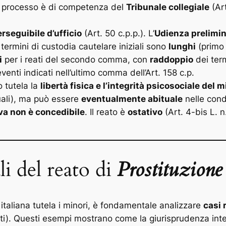
l processo è di competenza del
Tribunale collegiale
(Art
rseguibile d’ufficio
(Art. 50 c.p.p.). L’
Udienza prelimi
 termini di custodia cautelare iniziali sono
lunghi
(primo
i
per i reati del secondo comma, con
raddoppio
dei term
eventi indicati nell’ultimo comma dell’Art. 158 c.p.
o tutela la
libertà fisica e l’integrità psicosociale del 
uali), ma può essere
eventualmente abituale
nelle cond
va non è concedibile
. Il reato è
ostativo
(Art. 4-bis L. n
li del reato di
Prostituzione
 italiana tutela i minori, è fondamentale analizzare
casi 
ienti). Questi esempi mostrano come la giurisprudenza inte