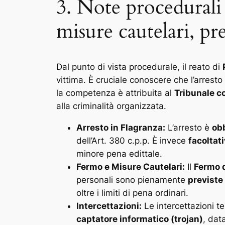
3. Note procedurali 
misure cautelari, p
Dal punto di vista procedurale, il reato di
vittima. È cruciale conoscere che l’arresto
la competenza è attribuita al
Tribunale co
alla criminalità organizzata.
Arresto in Flagranza:
L’arresto è
obb
dell’Art. 380 c.p.p. È invece
facoltat
minore pena edittale.
Fermo e Misure Cautelari:
Il
Fermo d
personali sono pienamente
previste
oltre i limiti di pena ordinari.
Intercettazioni:
Le intercettazioni t
captatore informatico (trojan)
, dat