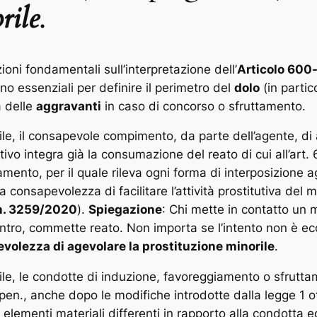
rile
.
ioni fondamentali sull’interpretazione dell’
Articolo 600-
no essenziali per definire il perimetro del
dolo
(in partic
à delle
aggravanti
in caso di concorso o sfruttamento.
ile, il consapevole compimento, da parte dell’agente, di a
ettivo integra già la consumazione del reato di cui all’ar
mento, per il quale rileva ogni forma di interposizione a
la consapevolezza di facilitare l’attività prostitutiva de
, n. 3259/2020
).
Spiegazione
: Chi mette in contatto un m
contro, commette reato. Non importa se l’intento non è e
volezza di agevolare la prostituzione minorile
.
ile, le condotte di induzione, favoreggiamento o sfrutta
pen., anche dopo le modifiche introdotte dalla legge 1 o
da elementi materiali differenti in rapporto alla condotta e