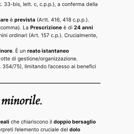
. 33-bis, lett. c, c.p.p.), a conferma della
nare
è
prevista
(Artt. 416, 418 c.p.p.).
 comma). La
Prescrizione
è di
24 anni
ini ordinari (Art. 157 c.p.). Crucialmente,
minore
. È un
reato istantaneo
otte di gestione/organizzazione.
. 354/75), limitando l’accesso ai benefici
 minorile
.
reali
che chiariscono il
doppio bersaglio
rpreti l’elemento cruciale del
dolo