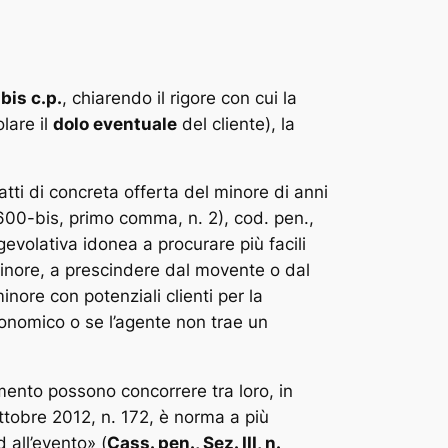
bis c.p.
, chiarendo il rigore con cui la
olare il
dolo eventuale
del cliente), la
tti di concreta offerta del minore di anni
t. 600-bis, primo comma, n. 2), cod. pen.,
gevolativa idonea a procurare più facili
l minore, a prescindere dal movente o dal
inore con potenziali clienti per la
conomico o se l’agente non trae un
mento possono concorrere tra loro, in
ttobre 2012, n. 172, è norma a più
d all’evento
» (
Cass. pen., Sez. III, n.