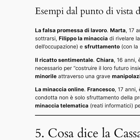
Esempi dal punto di vista d
La falsa promessa di lavoro
.
Marta
, 17 
sottrarsi,
Filippo la minaccia
di rivelare l
dell’occupazione) e
sfruttamento
(con la 
Il ricatto sentimentale
.
Chiara
, 16 anni,
necessario per “costruire il loro futuro i
minorile
attraverso una grave
manipolazi
La minaccia online
.
Francesco
, 17 anni,
condotta non è solo sfruttamento della p
minaccia telematica
(reati informatici) p
5. Cosa dice la Cass