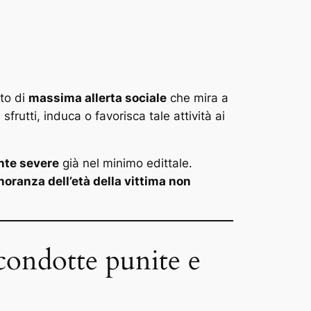
tto di
massima allerta sociale
che mira a
rutti, induca o favorisca tale attività ai
nte severe
già nel minimo edittale.
gnoranza dell’età della vittima non
 condotte punite e