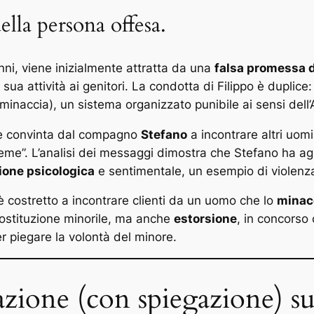
ella persona offesa.
anni, viene inizialmente attratta da una
falsa promessa d
a sua attività ai genitori. La condotta di Filippo è duplice
minaccia), un sistema organizzato punibile ai sensi dell’
 è convinta dal compagno
Stefano
a incontrare altri uomi
nsieme”. L’analisi dei messaggi dimostra che Stefano ha a
one psicologica
e sentimentale, un esempio di violenz
 è costretto a incontrare clienti da un uomo che lo
minacc
rostituzione minorile, ma anche
estorsione
, in concorso 
er piegare la volontà del minore.
azione (con spiegazione) su