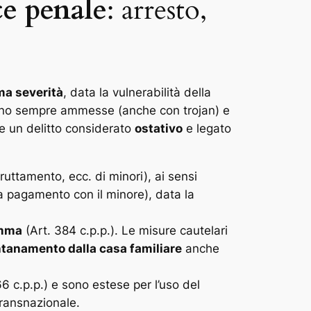
ce penale
: arresto,
a severità
, data la vulnerabilità della
o sempre ammesse (anche con trojan) e
are un delitto considerato
ostativo
e legato
ruttamento, ecc. di minori), ai sensi
 a pagamento con il minore), data la
omma
(Art. 384 c.p.p.). Le misure cautelari
ntanamento dalla casa familiare
anche
6 c.p.p.) e sono estese per l’uso del
transnazionale.