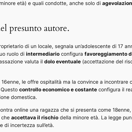
 minore età) e quali condotte, anche solo di
agevolazion
el presunto autore.
proprietario di un locale, segnala un’adolescente di 17 an
uo ruolo di
intermediario
configura
favoreggiamento de
assazione valuta il
dolo eventuale
(accettazione del ris
 16enne, le offre ospitalità ma la convince a incontrare c
. Questo
controllo economico e costante
configura il re
zione domestica.
ncontra online una ragazza che si presenta come 18enne,
o che
accettava il rischio
della minore età. La legge pun
 di incertezza sull’età.