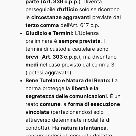
parte
(
Art. 336 c.p.p.
). Diventa
perseguibile
d’ufficio
solo se ricorrono
le
circostanze aggravanti
previste dal
terzo comma
dell’Art. 617 c.p.
Giudizio e Termini:
L’Udienza
preliminare è
sempre prevista
. I
termini di custodia cautelare sono
brevi
(
Art. 303 c.p.p.
), ma diventano
medi
nel caso previsto dal comma 3
(ipotesi aggravate).
Bene Tutelato e Natura del Reato:
La
norma protegge la
libertà e la
segretezza delle comunicazioni
. È un
reato
comune
, a
forma di esecuzione
vincolata
(perfezionandosi solo
attraverso determinate modalità di
condotta). Ha
natura istantanea
,
consumandosi al momento dell’atto