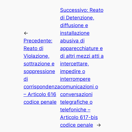
Successivo:
Reato
di Detenzione,
diffusione e
←
installazione
Precedente:
abusiva di
Reato di
apparecchiature e
Violazione,
di altri mezzi atti a
sottrazione e
intercettare,
soppressione
impedire o
di
interrompere
corrispondenza
comunicazioni o
– Articolo 616
conversazioni
codice penale
telegrafiche o
telefoniche –
Articolo 617-bis
codice penale
→