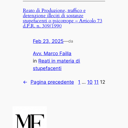
Reato di Produzione, traffico e
detenzione illeciti di sostanze
stupefacenti o psicotrope – Articolo 73
d.P.R. n. 309/1990
Feb 23, 2025
—
da
Avv. Marco Failla
in
Reati in materia di
stupefacenti
←
Pagina precedente
1
…
10
11
12